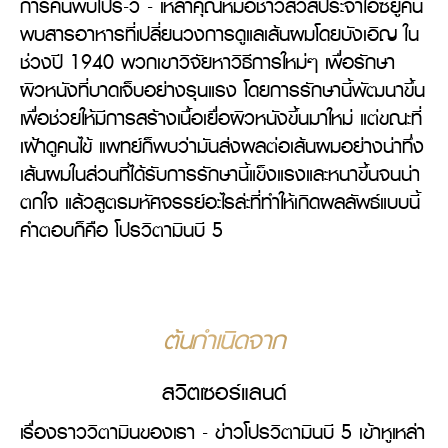
การค้นพบโปร-วี
 - เหล่าคุณหมอชาวสวิสประจำไอซียูค้น
พบสารอาหารที่เปลี่ยนวงการดูแลเส้นผมโดยบังเอิญ ใน
ช่วงปี 1940 พวกเขาวิจัยหาวิธีการใหม่ๆ เพื่อรักษา
ผิวหนังที่บาดเจ็บอย่างรุนแรง โดยการรักษานี้พัฒนาขึ้น
เพื่อช่วยให้มีการสร้างเนื้อเยื่อผิวหนังขึ้นมาใหม่ แต่ขณะที่
เฝ้าดูคนไข้ แพทย์ก็พบว่ามันส่งผลต่อเส้นผมอย่างน่าทึ่ง 
เส้นผมในส่วนที่ได้รับการรักษานี้แข็งแรงและหนาขึ้นจนน่า
ตกใจ แล้วสูตรมหัศจรรย์อะไรล่ะที่ทำให้เกิดผลลัพธ์แบบนี้ 
คำตอบก็คือ โปรวิตามินบี 5
ต้นกำเนิดจาก
สวิตเซอร์แลนด์
เรื่องราววิตามินของเรา
 - ข่าวโปรวิตามินบี 5 เข้าหูเหล่า