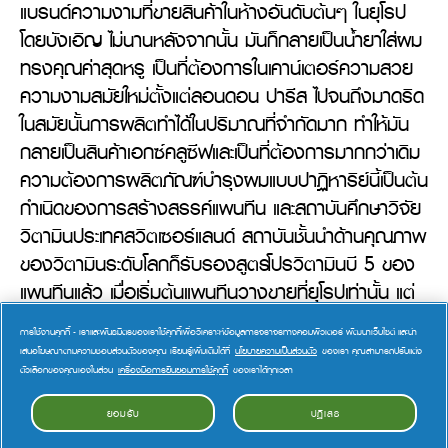
แบรนด์ความงามที่ขายสินค้าในห้างอันดับต้นๆ ในยุโรป
โดยบังเอิญ ไม่นานหลังจากนั้น มันก็กลายเป็นน้ำยาใส่ผม
ทรงคุณค่าสุดหรู เป็นที่ต้องการในเคาน์เตอร์ความสวย
ความงามสมัยใหม่ตั้งแต่ลอนดอน ปารีส ไปจนถึงมาดริด 
ในสมัยนั้นการผลิตทำได้ในปริมาณที่จำกัดมาก ทำให้มัน
กลายเป็นสินค้าเอกซ์คลูซีฟและเป็นที่ต้องการมากกว่าเดิม 
ความต้องการผลิตภัณฑ์บำรุงผมแบบปาฏิหาริย์นี้เป็นต้น
กำเนิดของการสร้างสรรค์แพนทีน และสถาบันศึกษาวิจัย
วิตามินประเทศสวิตเซอร์แลนด์ สถาบันชั้นนำด้านคุณภาพ
ของวิตามินระดับโลกก็รับรองสูตรโปรวิตามินบี 5 ของ
แพนทีนแล้ว เมื่อเริ่มต้นแพนทีนวางขายที่ยุโรปเท่านั้น แต่
หลังจากเวลาผ่านไปหลายปี ผู้หญิงหลายร้อยล้านคน
การใช้งานคุกกี้ - เราและพันธมิตรของเราใช้คุกกี้เพื่อวิเคราะห์ข้อมูลการจราจรทางคอมพิวเตอร์ พัฒนาเว็บไซต์ และนำ
ตั้งแต่สหรัฐอเมริกาไปจนถึงประเทศจีนก็เริ่มใช้กันอย่าง
เสนอโฆษณาตามความชอบส่วนตัวของคุณ เรียนรู้เพิ่มเติมได้ที่
นโยบายความเป็นส่วนตัว
ของเรา คุณสามารถปรับแต่ง
แพร่หลาย และทำให้แพนทีนกลายเป็นแบรนด์ผลิตภัณฑ์
ตัวเลือกของคุณเองในส่วน
เครื่องมือการยินยอมการใช้คุกกี้
ของเราได้ทุกเวลา
ดูแลเส้นผมที่เป็นที่นิยมอันดับหนึ่งของโลก
ยอมรับ
ปฏิเสธ
การให้ความยินยอมสำหรับคุกกี้