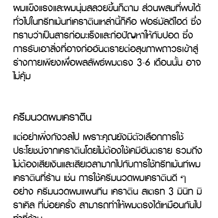
ผมแข็งแรงและผมนุ่มสลวยขึ้นก็ตาม ส่วนผสมที่พบได้
ทั่วไปในทรีทเม้นท์เคราตินเหล่านี้ก็คือ ฟอร์มัลดีไฮด์ ซึ่ง
ทราบว่าเป็นสารก่อมะเร็งและก่อปัญหาให้กับปอด ซึ่ง
การรับเอาสิ่งที่อาจก่ออันตรายต่อสุขภาพถาวรเข้าสู่
ร่างกายเพียงเพื่อผลลัพธ์ผมตรง 3-6 เดือนนั้น อาจ
ไม่คุ้ม
ครีมนวดผมเคราติน
แต่อย่าเพิ่งกังวลไป เพราะคุณยังมีตัวเลือกการใช้
ประโยชน์จากเคราตินโดยไม่ต้องใช้เคมีอันตราย รวมถึง
ไม่ต้องเสียเงินและเสียเวลามากไปกับการใช้ทรีทเม้นท์ผม
เคราตินที่ร้าน เช่น การใช้ครีมนวดผมเคราตินดี ๆ 
อย่าง ครีมนวดผมแพนทีน เคราติน สเตรท 3 มินิท มิ
ราเคิล ที่บ่อยครั้ง สามารถทำให้ผมตรงได้เหมือนกันไป
ทำที่ร้าน