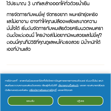
ไว้ประมาณ 3 นาทีและล้างออกให้ทั่วด้วยน้ำเย็น
การจัดการกับผมชี้ฟู จัดทรงยาก ผมหยักยุ่งเหยิง 
และไม่เงางาม อาจทำให้คุณเปลืองพลังและขาดความ
มั่นใจได้ เริ่มต้นจัดการกับผมเสียด้วยครีมนวดผมเครา
ตินตั้งแต่ตอนนี้ ใครบ้างล่ะไม่อยากมีผมสวยและไม่ชี้ฟู? 
ตอนนี้คุณก็มีวิธีที่คุณดูแลผมให้ตรงสวย มีน้ำหนักได้
แนะนำสำหรับคุณ
การใช้งานคุกกี้ - เราและพันธมิตรของเราใช้คุกกี้เพื่อวิเคราะห์ข้อมูลการจราจรทางคอมพิวเตอร์ พัฒนาเว็บไซต์ และนำ
เสนอโฆษณาตามความชอบส่วนตัวของคุณ เรียนรู้เพิ่มเติมได้ที่
นโยบายความเป็นส่วนตัว
ของเรา คุณสามารถปรับแต่ง
ตัวเลือกของคุณเองในส่วน
เครื่องมือการยินยอมการใช้คุกกี้
ของเราได้ทุกเวลา
ยอมรับ
ปฏิเสธ
ผลิตภัณฑ์ที่เกี่ยวข้อง
การให้ความยินยอมสำหรับคุกกี้