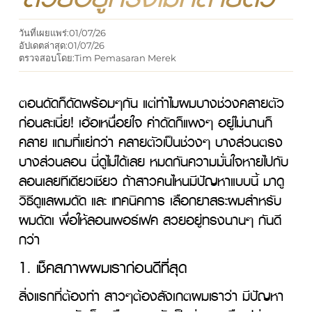
วันที่เผยแพร่:
01/07/26
อัปเดตล่าสุด:
01/07/26
ตรวจสอบโดย:
Tim Pemasaran Merek
ตอนดัดก็ดัดพร้อมๆกัน แต่ทำไมผมบางช่วงคลายตัว
ก่อนละเนี่ย! เฮ้อเหนื่อยใจ ค่าดัดก็แพงๆ อยู่ไม่นานก็
คลาย แถมที่แย่กว่า คลายตัวเป็นช่วงๆ บางส่วนตรง 
บางส่วนลอน นี่ดูไม่ได้เลย หมดกันความมั่นใจหายไปกับ
ลอนเลยทีเดียวเชียว ถ้าสาวคนไหนมีปัญหาแบบนี้ มาดู 
วิธีดูแลผมดัด และ เทคนิคการ เลือกยาสระผมสำหรับ
ผมดัดเ พื่อให้ลอนเพอร์เฟค สวยอยู่ทรงนานๆ กันดี
กว่า
1. เช็คสภาพผมเราก่อนดีที่สุด
สิ่งแรกที่ต้องทำ สาวๆต้องสังเกตผมเราว่า มีปัญหา