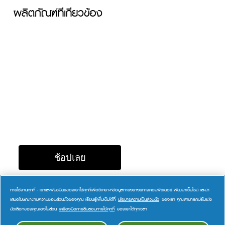
ผลิตภัณฑ์ที่เกี่ยวข้อง
ช้อปเลย
แพนทีน โปร-วิตามิน สูตร
การใช้งานคุกกี้ - เราและพันธมิตรของเราใช้คุกกี้เพื่อวิเคราะห์ข้อมูลการจราจรทางคอมพิวเตอร์ พัฒนาเว็บไซต์ และนำ
บำรุงผมดัดและทำสี ครีม
เสนอโฆษณาตามความชอบส่วนตัวของคุณ เรียนรู้เพิ่มเติมได้ที่
นโยบายความเป็นส่วนตัว
ของเรา คุณสามารถปรับแต่ง
ตัวเลือกของคุณเองในส่วน
เครื่องมือการยินยอมการใช้คุกกี้
ของเราได้ทุกเวลา
นวดผม 