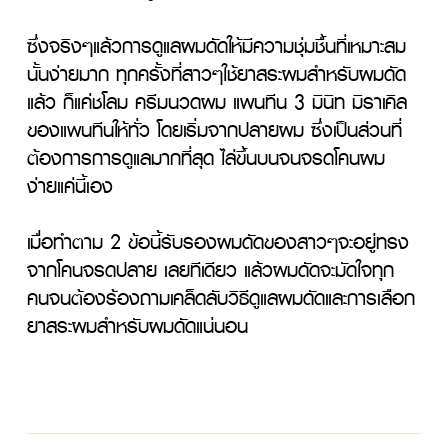
ซึ่งจริงๆแล้วการดูแลผมดัดให้มีความชุ่มชื้นที่เหมาะสม
นั้นง่ายมาก ทุกครั้งที่สาวๆใช้ยาสระผมสำหรับผมดัด
แล้ว ก็แค่ชโลม ครีมนวดผม แพนทีน 3 มินิท มิราเคิล 
ของแพนทีนให้ทั่ว โดยเริ่มจากปลายผม ซึ่งเป็นส่วนที่
ต้องการการดูแลมากที่สุด ไล่ขึ้นบนจนจรดโคนผม 
ง่ายแค่นี้เอง

เมื่อทำตาม 2 ข้อนี้รับรองผมดัดของสาวๆจะอยู่ทรง
จากโคนจรดปลาย เลยทีเดียว แล้วผมดัดจะมัดใจทุก
คนจนต้องร้องถามเคล็ดลับวิธีดูแลผมดัดและการเลือก
ยาสระผมสำหรับผมดัดแน่นอน