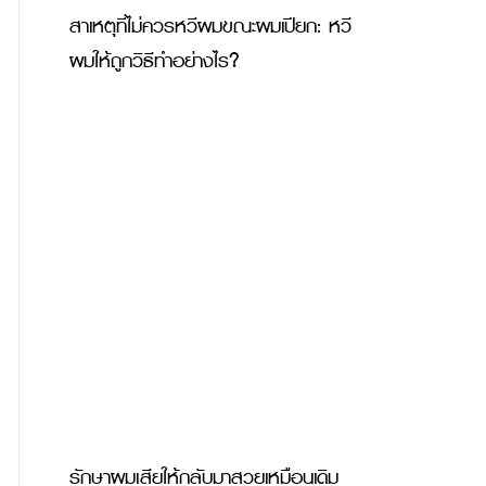
สาเหตุที่ไม่ควรหวีผมขณะผมเปียก: หวี
ผมให้ถูกวิธีทำอย่างไร? 
รักษาผมเสียให้กลับมาสวยเหมือนเดิม 