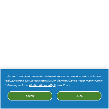
การใช้งานคุกกี้ - เราและพันธมิตรของเราใช้คุกกี้เพื่อวิเคราะห์ข้อมูลการจราจรทางคอมพิวเตอร์ พัฒนาเว็บไซต์ และนำ
เสนอโฆษณาตามความชอบส่วนตัวของคุณ เรียนรู้เพิ่มเติมได้ที่
นโยบายความเป็นส่วนตัว
ของเรา คุณสามารถปรับแต่ง
ตัวเลือกของคุณเองในส่วน
เครื่องมือการยินยอมการใช้คุกกี้
ของเราได้ทุกเวลา
ยอมรับ
ปฏิเสธ
การให้ความยินยอมสำหรับคุกกี้